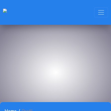
PROFIL
KOMPETENSI KEAHLIAN
KEGIATAN
FASILITAS
BLOG
KONTAK